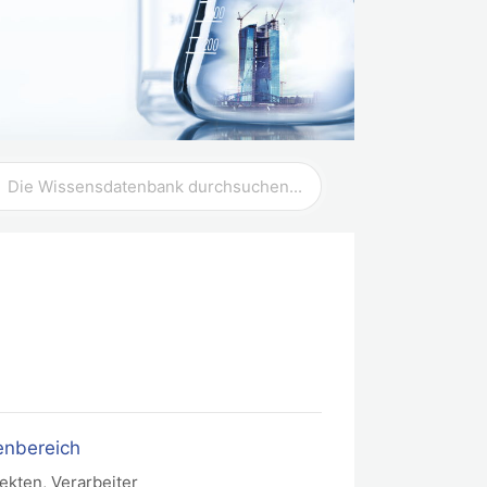
hen
h
nenbereich
tekten, Verarbeiter